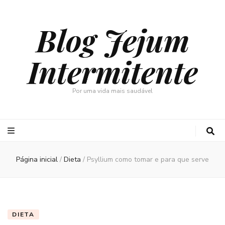
Blog Jejum
Intermitente
Por uma vida mais saudável
Página inicial
/
Dieta
/
Psyllium como tomar e para que serve
DIETA