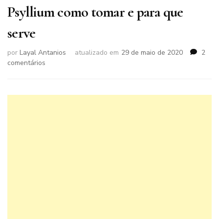
Psyllium como tomar e para que
serve
por
Layal Antanios
atualizado em
29 de maio de 2020
2
em
comentários
Psyllium
como
tomar
e
para
que
serve