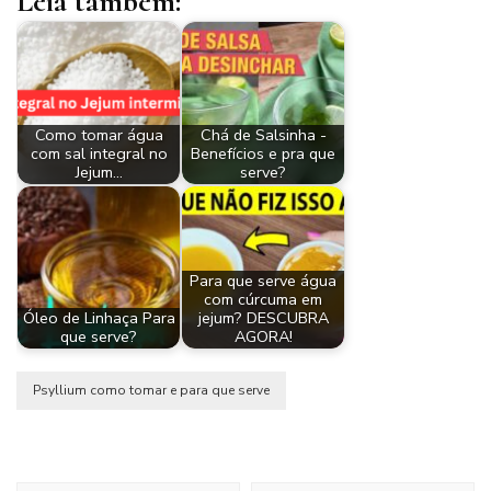
Leia também:
Como tomar água
Chá de Salsinha -
com sal integral no
Benefícios e pra que
Jejum…
serve?
Para que serve água
com cúrcuma em
Óleo de Linhaça Para
jejum? DESCUBRA
que serve?
AGORA!
Psyllium como tomar e para que serve