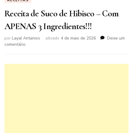
RECEITAS
Receita de Suco de Hibisco – Com
APENAS 3 Ingredientes!!!
por
Layal Antanios
ativado
4 de maio de 2026
Deixe um
em
comentário
Receita
de
Suco
de
Hibisco
–
Com
APENAS
3
Ingredientes!!!