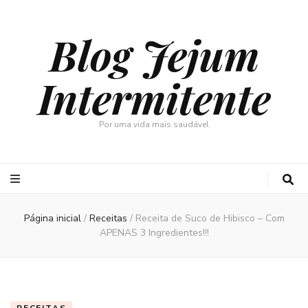
Blog Jejum
Intermitente
Por uma vida mais saudável
Página inicial
/
Receitas
/
Receita de Suco de Hibisco – Com
APENAS 3 Ingredientes!!!