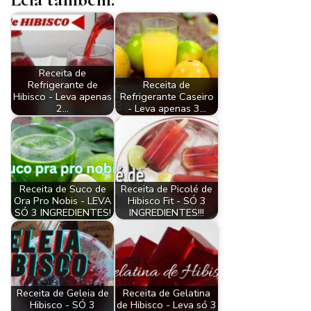
Receita de
Refrigerante de
Receita de
Hibisco - Leva apenas
Refrigerante Caseiro
2…
- Leva apenas 3…
Receita de Suco de
Receita de Picolé de
Ora Pro Nobis - LEVA
Hibisco Fit - SÓ 3
SÓ 3 INGREDIENTES!
INGREDIENTES!!!
Receita de Geleia de
Receita de Gelatina
Hibisco - SÓ 3
de Hibisco - Leva só 3