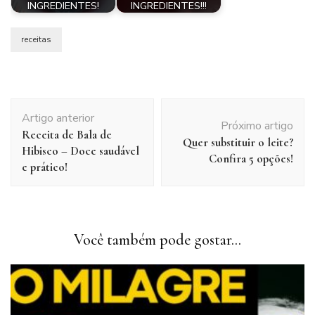
INGREDIENTES!
INGREDIENTES!!!
receitas
Navegação
Artigo anterior
de
Próximo artigo
Receita de Bala de
post
Quer substituir o leite?
Hibisco – Doce saudável
Confira 5 opções!
e prático!
Você também pode gostar...