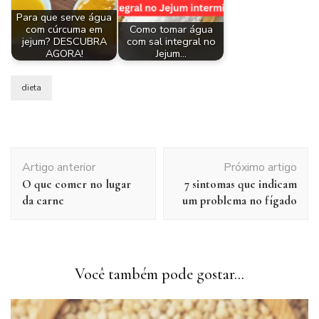
Para que serve água
com cúrcuma em
Como tomar água
jejum? DESCUBRA
com sal integral no
AGORA!
Jejum…
dieta
Navegação
Artigo anterior
Próximo artigo
de
O que comer no lugar
7 sintomas que indicam
post
da carne
um problema no fígado
Você também pode gostar...