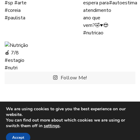
Follow Me!
We are using cookies to give you the best experience on our
website.
You can find out more about which cookies we are using or
switch them off in
settings
.
®iFasting Jejum Intermitente Este site é apenas de caráter
informativo e não substitui o tratamento médico. Consulte
Accept
sempre o seu médico!
Blossom Chic | Desenvolvido por
Blossom