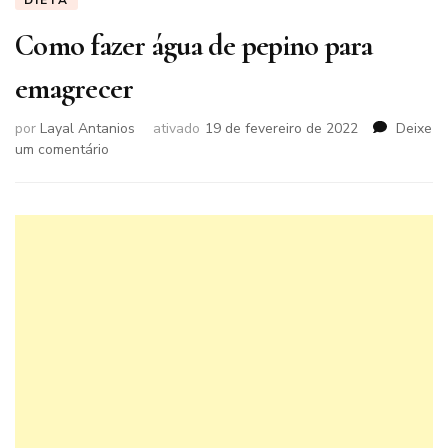
DIETA
Como fazer água de pepino para
emagrecer
por
Layal Antanios
ativado
19 de fevereiro de 2022
Deixe
em
um comentário
Como
fazer
água
de
pepino
para
emagrecer