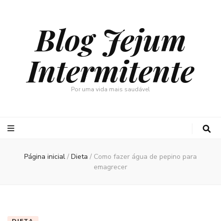
Blog Jejum
Intermitente
Por uma vida mais saudável
Página inicial
/
Dieta
/
Como fazer água de pepino para
emagrecer